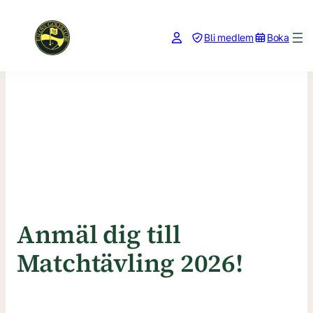
Bli medlem
Boka
Hoppa
till
innehåll
Anmäl dig till
Matchtävling 2026!