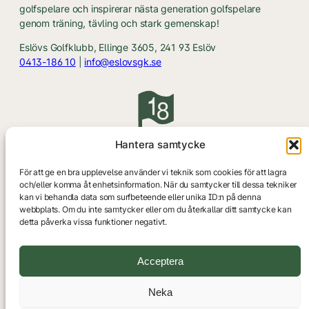
golfspelare och inspirerar nästa generation golfspelare
genom träning, tävling och stark gemenskap!
Eslövs Golfklubb, Ellinge 3605, 241 93 Eslöv
0413-186 10
|
info@eslovsgk.se
Hantera samtycke
För att ge en bra upplevelse använder vi teknik som cookies för att lagra
och/eller komma åt enhetsinformation. När du samtycker till dessa tekniker
© Eslövs Golfklubb &
Golfpress
kan vi behandla data som surfbeteende eller unika ID:n på denna
webbplats. Om du inte samtycker eller om du återkallar ditt samtycke kan
Bli medlem
Logga in som medlem
detta påverka vissa funktioner negativt.
Sektioner & Kommittéer
Hitta hit
Facebook
Instagram
Acceptera
Neka
Bli medlem
Logga in som medlem