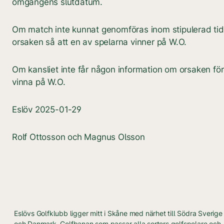
omgångens slutdatum.
Om match inte kunnat genomföras inom stipulerad tid
orsaken så att en av spelarna vinner på W.O.
Om kansliet inte får någon information om orsaken f
vinna på W.O.
Eslöv 2025-01-29
Rolf Ottosson och Magnus Olsson
Eslövs Golfklubb ligger mitt i Skåne med närhet till Södra Sverige
och Danmark. Golfbanan som passar alla sorters golfspelare och