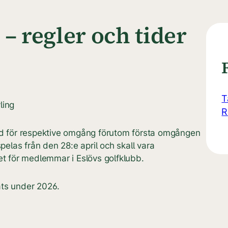
– regler och tider
T
ling
R
 tid för respektive omgång förutom första omgången
elas från den 28:e april och skall vara
et för medlemmar i Eslövs golfklubb.
ats under 2026.