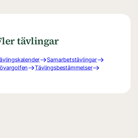
Fler tävlingar
ävlingskalender
Samarbetstävlingar
övargolfen
Tävlingsbestämmelser