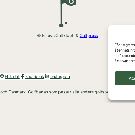
h
© Eslövs Golfklubb &
Golfpress
För att ge e
åt enhetsinf
surfbeteende
återkallar d
Hitta hit
Facebook
Instagram
Ac
e och Danmark. Golfbanan som passar alla sorters golfspelare och inspi