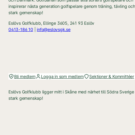
inspirerar nästa generation golfspelare genom träning, tävling oc
stark gemenskap!
Eslövs Golfklubb, Ellinge 3605, 241 93 Eslöv
0413-186 10
|
info@eslovsgk.se
Bli medlem
Logga in som medlem
Sektioner & Kommittéer
Eslövs Golfklubb ligger mitt i Skåne med närhet till Södra Sverig
stark gemenskap!
Eslövs Golfklubb, Ellinge 3605, 241 93 Eslöv, Sweden
0413-186 10
|
info@eslovsgk.se