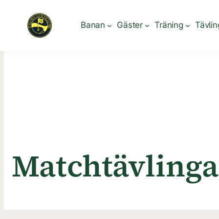
Hoppa
till
Banan
Gäster
Träning
Tävlin
innehåll
Matchtävlinga