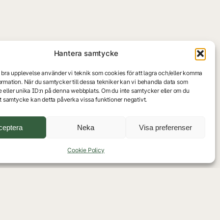
Hantera samtycke
n bra upplevelse använder vi teknik som cookies för att lagra och/eller komma
ormation. När du samtycker till dessa tekniker kan vi behandla data som
 eller unika ID:n på denna webbplats. Om du inte samtycker eller om du
itt samtycke kan detta påverka vissa funktioner negativt.
ceptera
Neka
Visa preferenser
rerar nästa generation golfspelare genom träning, tävling och
Cookie Policy